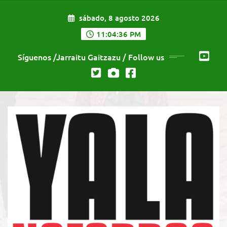
Saltar
sábado, 8 agosto 2026
al
contenido
11:04:37 PM
Síguenos /Jarraitu Gaitzazu / Follow us