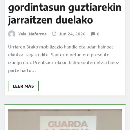
gordintasun guztiarekin
jarraitzen duelako
Yala_Nafarroa
Jun 24, 2026
0
Urriaren 3rako mobilizazio handia eta udan hainbat
ekintza iragarri ditu. Sanferminetan ere presente
izango dira. Prentsaurrekoan bideokonferentzia bidez
parte hartu…
LEER MÁS