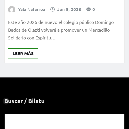
Yala Nafarroa
Jun 9, 2026
0
Este año 2026 de nuevo el colegio público Domingo
Bados de Olazti volverá a promover un Mercadillo
Solidario con Espíritu…
LEER MÁS
Buscar / Bilatu