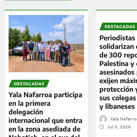
DESTACADAS
Periodistas
solidarizan
de 300 repo
Palestina y
asesinados 
exijen máx
DESTACADAS
protección 
Yala Nafarroa participa
sus colegas
en la primera
y libaneses
delegación
Yala Nafarro
internacional que entra
Jul 5, 2026
en la zona asediada de