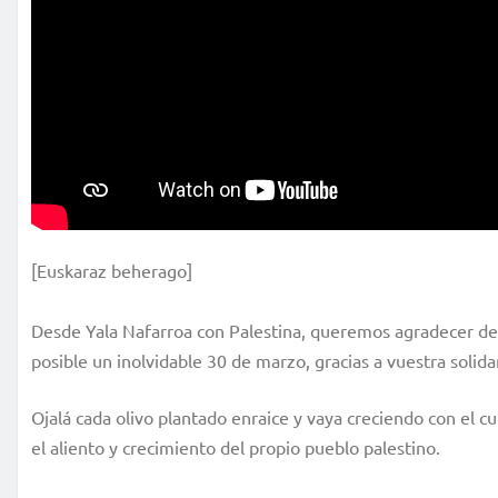
[Euskaraz beherago]
Desde Yala Nafarroa con Palestina, queremos agradecer de 
posible un inolvidable 30 de marzo, gracias a vuestra solidar
Ojalá cada olivo plantado enraice y vaya creciendo con el c
el aliento y crecimiento del propio pueblo palestino.