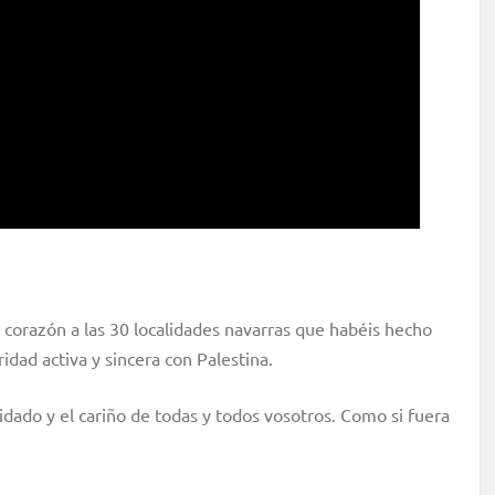
corazón a las 30 localidades navarras que habéis hecho
idad activa y sincera con Palestina.
uidado y el cariño de todas y todos vosotros. Como si fuera