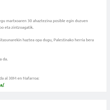
iegu martxoaren 30 ahaztezina posible egin duzuen
bo eta zintzoagatik.
itasunarekin haztea opa dugu, Palestinako herria bera
a da.
ada al 30M en Nafarroa:
na/