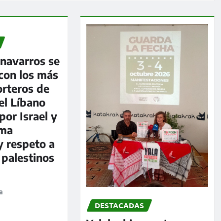
 navarros se
 con los más
rteros de
 el Líbano
por Israel y
ima
y respeto a
 palestinos
a
DESTACADAS