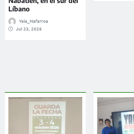
Nabatieh, en el sur del
Líbano
Yala_Nafarroa
Jul 23, 2026