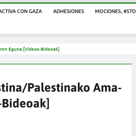
ACTIVA CON GAZA
ADHESIONES
MOCIONES, #ST
raren Eguna [Vídeos-Bideoak]
estina/Palestinako Ama-
-Bideoak]