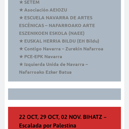
★ SETEM
★ Asociación AEIOZU
★ ESCUELA NAVARRA DE ARTES
ESCÉNICAS – NAFARROAKO ARTE
ESZENIKOEN ESKOLA (NAEE)
★ EUSKAL HERRIA BILDU (EH Bildu)
★ Contigo Navarra – Zurekin Nafarroa
⁠★ PCE-EPK Navarra
⁠★ ⁠Izquierda Unida de Navarra –
Nafarroako Ezker Batua
22 OCT, 29 OCT, 02 NOV. BIHATZ –
Escalada por Palestina