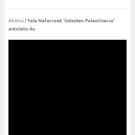
Ahötsa |
Yala Nafarroak ‘Udazken Palestinarra’
antolatu du