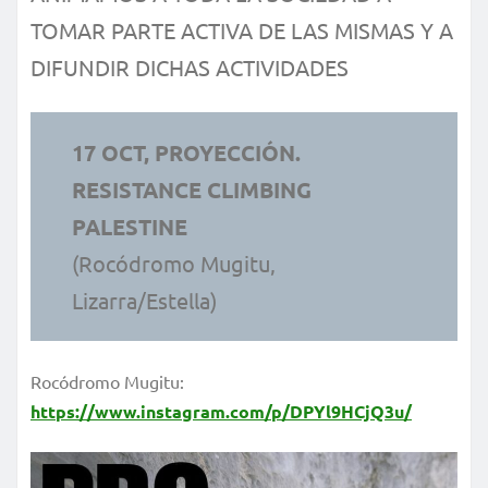
TOMAR PARTE ACTIVA DE LAS MISMAS Y A
DIFUNDIR DICHAS ACTIVIDADES
17 OCT, PROYECCIÓN.
RESISTANCE CLIMBING
PALESTINE
(Rocódromo Mugitu,
Lizarra/Estella)
Rocódromo Mugitu:
https://www.instagram.com/p/DPYl9HCjQ3u/