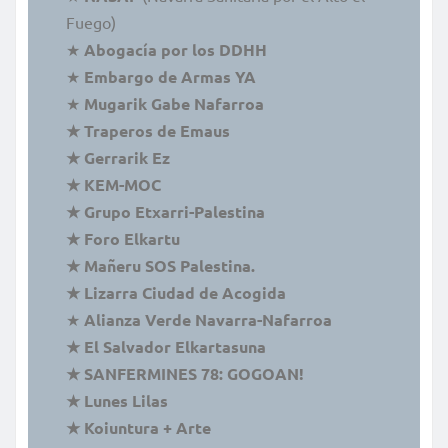
Fuego)
★
Abogacía por los DDHH
★
Embargo de Armas YA
★
Mugarik Gabe Nafarroa
★ Traperos de Emaus
★ Gerrarik Ez
★ KEM-MOC
★ Grupo Etxarri-Palestina
★ Foro Elkartu
★ Mañeru SOS Palestina.
★ Lizarra Ciudad de Acogida
★
Alianza Verde Navarra-Nafarroa
★ El Salvador Elkartasuna
★ SANFERMINES 78: GOGOAN!
★ Lunes Lilas
★ Koiuntura + Arte