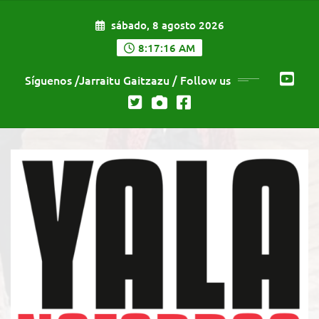
Saltar
sábado, 8 agosto 2026
al
contenido
8:17:17 AM
Síguenos /Jarraitu Gaitzazu / Follow us