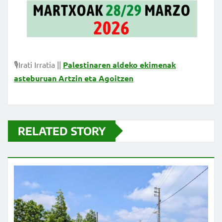
🎙Irati Irratia ||
Palestinaren aldeko ekimenak
asteburuan Artzin eta Agoitzen
RELATED STORY