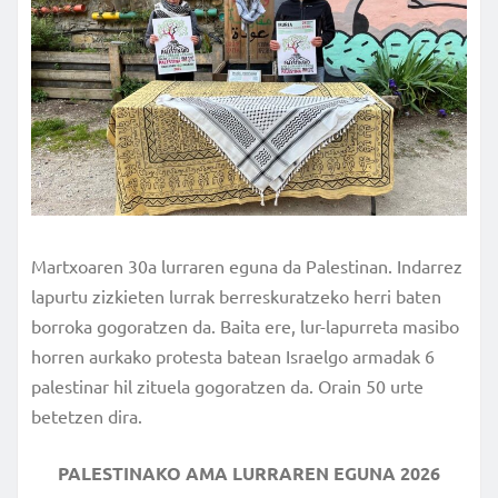
Martxoaren 30a lurraren eguna da Palestinan. Indarrez
lapurtu zizkieten lurrak berreskuratzeko herri baten
borroka gogoratzen da. Baita ere, lur-lapurreta masibo
horren aurkako protesta batean Israelgo armadak 6
palestinar hil zituela gogoratzen da. Orain 50 urte
betetzen dira.
PALESTINAKO AMA LURRAREN EGUNA 2026