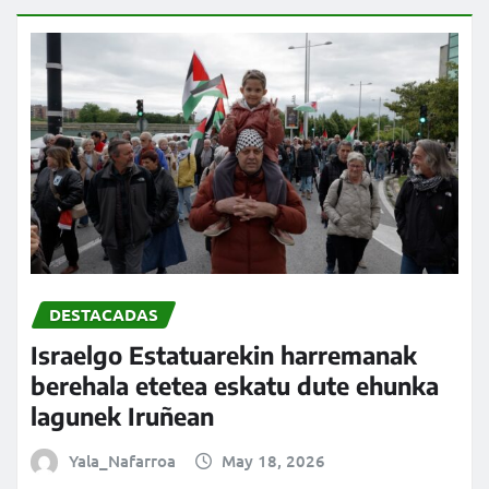
DESTACADAS
Israelgo Estatuarekin harremanak
berehala etetea eskatu dute ehunka
lagunek Iruñean
Yala_Nafarroa
May 18, 2026