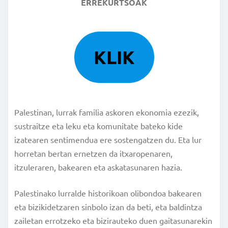
ERREKURTSOAK
KLIK
Palestinan, lurrak familia askoren ekonomia ezezik,
sustraitze eta leku eta komunitate bateko kide
izatearen sentimendua ere sostengatzen du. Eta lur
horretan bertan ernetzen da itxaropenaren,
itzuleraren, bakearen eta askatasunaren hazia.
Palestinako lurralde historikoan olibondoa bakearen
eta bizikidetzaren sinbolo izan da beti, eta baldintza
zailetan errotzeko eta bizirauteko duen gaitasunarekin