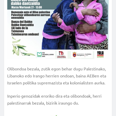
Olibondoa bezala, zutik egon behar dugu Palestinako,
Libanoko edo Irango herrien ondoan, baina AEBen eta
Israelen politika supremazista eta kolonialisten aurka.
Inperio genozidak eroriko dira eta olibondoak, herri
palestinarrak bezala, bizirik iraungo du.