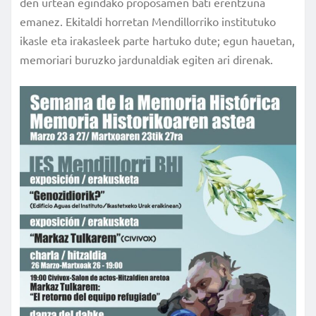
den urtean egindako proposamen bati erentzuna
emanez. Ekitaldi horretan Mendillorriko institutuko
ikasle eta irakasleek parte hartuko dute; egun hauetan,
memoriari buruzko jardunaldiak egiten ari direnak.