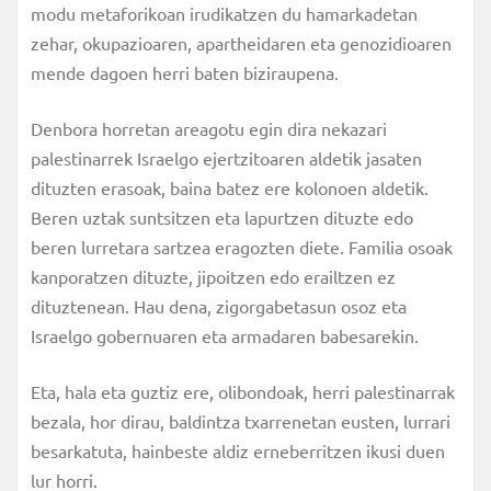
modu metaforikoan irudikatzen du hamarkadetan
zehar, okupazioaren, apartheidaren eta genozidioaren
mende dagoen herri baten biziraupena.
Denbora horretan areagotu egin dira nekazari
palestinarrek Israelgo ejertzitoaren aldetik jasaten
dituzten erasoak, baina batez ere kolonoen aldetik.
Beren uztak suntsitzen eta lapurtzen dituzte edo
beren lurretara sartzea eragozten diete. Familia osoak
kanporatzen dituzte, jipoitzen edo erailtzen ez
dituztenean. Hau dena, zigorgabetasun osoz eta
Israelgo gobernuaren eta armadaren babesarekin.
Eta, hala eta guztiz ere, olibondoak, herri palestinarrak
bezala, hor dirau, baldintza txarrenetan eusten, lurrari
besarkatuta, hainbeste aldiz erneberritzen ikusi duen
lur horri.