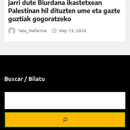
jarri dute Biurdana ikastetxean
Palestinan hil dituzten ume eta gazte
guztiak gogoratzeko
Yala_Nafarroa
May 13, 2026
Buscar / Bilatu