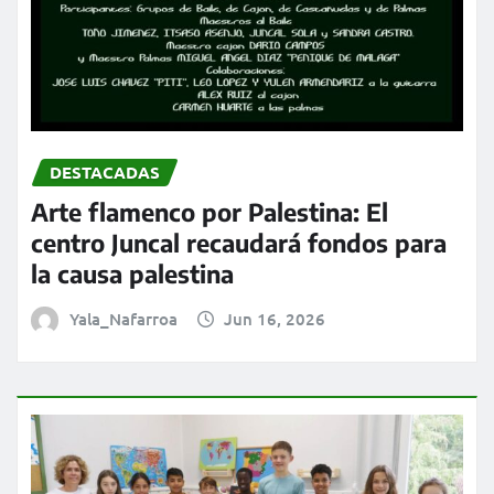
DESTACADAS
Arte flamenco por Palestina: El
centro Juncal recaudará fondos para
la causa palestina
Yala_Nafarroa
Jun 16, 2026