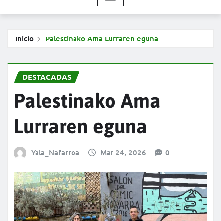
Inicio
Palestinako Ama Lurraren eguna
DESTACADAS
Palestinako Ama
Lurraren eguna
Yala_Nafarroa
Mar 24, 2026
0