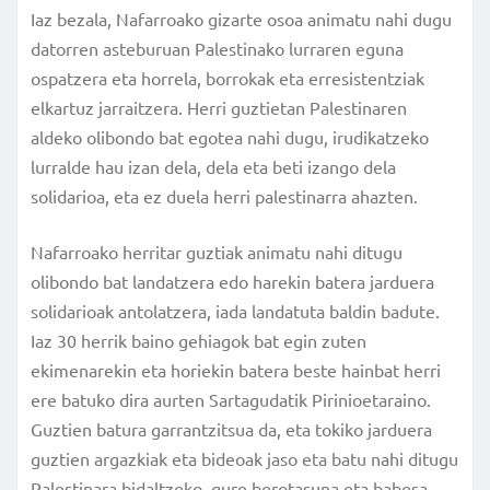
Iaz bezala, Nafarroako gizarte osoa animatu nahi dugu
datorren asteburuan Palestinako lurraren eguna
ospatzera eta horrela, borrokak eta erresistentziak
elkartuz jarraitzera. Herri guztietan Palestinaren
aldeko olibondo bat egotea nahi dugu, irudikatzeko
lurralde hau izan dela, dela eta beti izango dela
solidarioa, eta ez duela herri palestinarra ahazten.
Nafarroako herritar guztiak animatu nahi ditugu
olibondo bat landatzera edo harekin batera jarduera
solidarioak antolatzera, iada landatuta baldin badute.
Iaz 30 herrik baino gehiagok bat egin zuten
ekimenarekin eta horiekin batera beste hainbat herri
ere batuko dira aurten Sartagudatik Pirinioetaraino.
Guztien batura garrantzitsua da, eta tokiko jarduera
guztien argazkiak eta bideoak jaso eta batu nahi ditugu
Palestinara bidaltzeko, gure berotasuna eta babesa