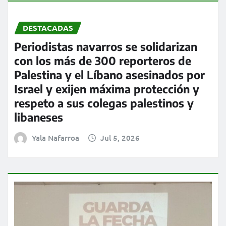
DESTACADAS
Periodistas navarros se solidarizan
con los más de 300 reporteros de
Palestina y el Líbano asesinados por
Israel y exijen máxima protección y
respeto a sus colegas palestinos y
libaneses
Yala Nafarroa
Jul 5, 2026