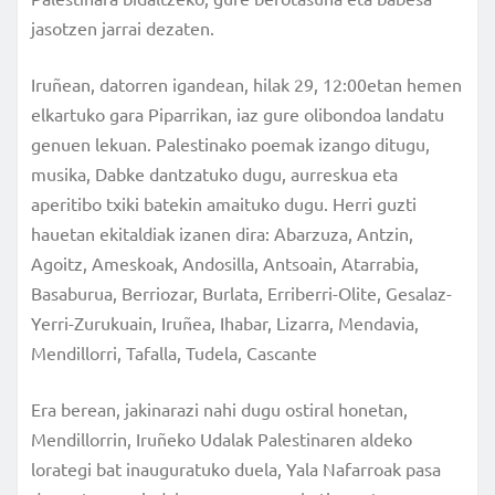
jasotzen jarrai dezaten.
Iruñean, datorren igandean, hilak 29, 12:00etan hemen
elkartuko gara Piparrikan, iaz gure olibondoa landatu
genuen lekuan. Palestinako poemak izango ditugu,
musika, Dabke dantzatuko dugu, aurreskua eta
aperitibo txiki batekin amaituko dugu. Herri guzti
hauetan ekitaldiak izanen dira: Abarzuza, Antzin,
Agoitz, Ameskoak, Andosilla, Antsoain, Atarrabia,
Basaburua, Berriozar, Burlata, Erriberri-Olite, Gesalaz-
Yerri-Zurukuain, Iruñea, Ihabar, Lizarra, Mendavia,
Mendillorri, Tafalla, Tudela, Cascante
Era berean, jakinarazi nahi dugu ostiral honetan,
Mendillorrin, Iruñeko Udalak Palestinaren aldeko
lorategi bat inauguratuko duela, Yala Nafarroak pasa