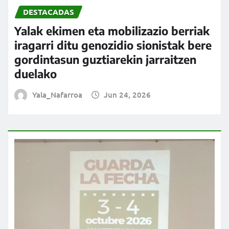
DESTACADAS
Yalak ekimen eta mobilizazio berriak
iragarri ditu genozidio sionistak bere
gordintasun guztiarekin jarraitzen
duelako
Yala_Nafarroa
Jun 24, 2026