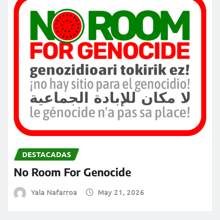
DESTACADAS
No Room For Genocide
Yala Nafarroa
May 21, 2026