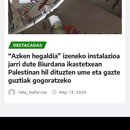
DESTACADAS
“Azken hegaldia” izeneko instalazioa
jarri dute Biurdana ikastetxean
Palestinan hil dituzten ume eta gazte
guztiak gogoratzeko
Yala_Nafarroa
May 13, 2026